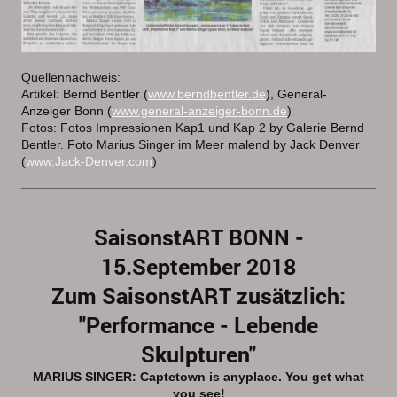
Quellennachweis:
Artikel: Bernd Bentler (
www.berndbentler.de
), General-
Anzeiger Bonn (
www.general-anzeiger-bonn.de
)
Fotos: Fotos Impressionen Kap1 und Kap 2 by Galerie Bernd
Bentler. Foto Marius Singer im Meer malend by Jack Denver
(
www.Jack-Denver.com
)
SaisonstART BONN -
15.September 2018
Zum SaisonstART zusätzlich:
"Performance - Lebende
Skulpturen"
MARIUS SINGER: Captetown is anyplace. You get what
you see!